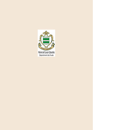
Cuxac - Cabardès
🌤