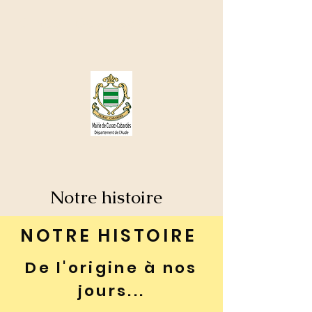
Cuxac - Cabardès
🌤
Notre histoire
NOTRE HISTOIRE
De l'origine à nos
jours...