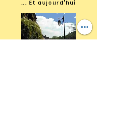
... Et aujourd'hui
Notre commune, outre le village
historique où l'on trouve la mairie,
l'école, les commerces, comprend
deux hameaux:
*sur le plateau, avant d'arriver à
Cuxac, celui de Cazelles, de part