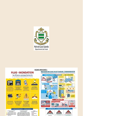
Cuxac - Cabardès
🌤